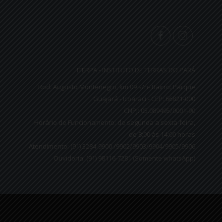
ITERPA - INSTITUTO DE TERRAS DO PARÁ
Rod. Augusto Montenegro, km 09 s/n- Bairro: Parque
Guajará - Icoaraci - CEP: 66821-000
CNPJ: 05.089495/0001-90
Horário de Funcionamento: de segunda a sexta-feira,
de 8:00 às 14:00 horas
Atendimento: (91) 3284-9900 /9902/9903/9904/9905/9906
Ouvidoria: (91) 98116-7281 (Somente whatsApp)