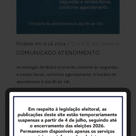
Postado em 11 jul 2024
/
0
/
Igor Quadros
COMUNICADO ATENDIMENTO
As entregas de títulos ocorrerão somente às segundas
e sextas-feiras, conforme agendamento. O horário de
atendimento é das 8h às 14h.
atendimento
,
comunicado
,
entregadetitulos
,
entregas
,
horario
,
titulo
,
titulos
Avisos
,
Notícias
READ MORE