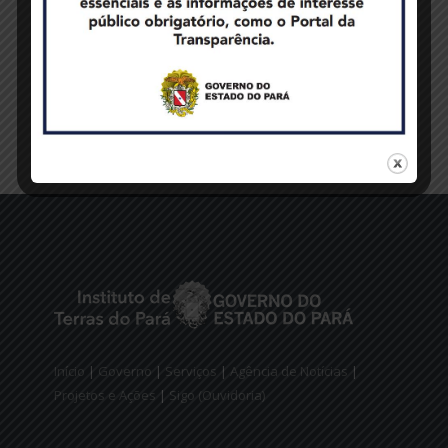
Início
|
Governo
|
Serviços
|
Agência de Notícias
|
Projetos e Ações
|
Sigo (Ouvidoria)