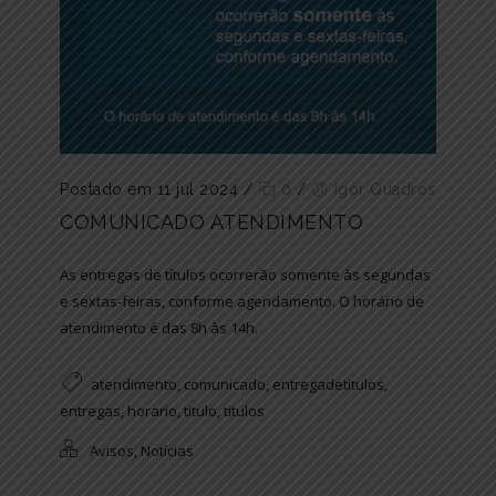
Postado em 11 jul 2024
/
0
/
Igor Quadros
COMUNICADO ATENDIMENTO
As entregas de títulos ocorrerão somente às segundas
e sextas-feiras, conforme agendamento. O horário de
atendimento é das 8h às 14h.
atendimento
,
comunicado
,
entregadetitulos
,
entregas
,
horario
,
titulo
,
titulos
Avisos
,
Notícias