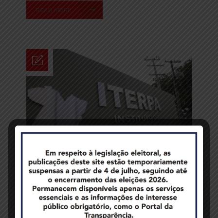
READ MORE
Postado em 30 set 2019
/
0
/
Roberto Magno
OUVIDORIA DO ITERPA CONTA COM