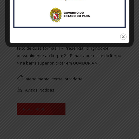
ATENDIMENTO PRESENCIAL E
ONLINE
O Instituto de Terras do Pará, visando dar um
atendimento efetivo ao seu público, disponibiliza
atendimento online. Agora o atendimento pode ser
feito de duas formas: 1 – Presencial: dirigindo-se
pessoalmente ao Iterpa; 2 – E-mail: abrir o site do Iterpa
> na barra superior, clicar em OUVIDORIA >...
atendimento
,
iterpa
,
ouvidoria
Avisos
,
Notícias
READ MORE