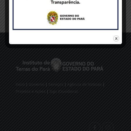
Início
|
Governo
|
Serviços
|
Agência de Notícias
|
Projetos e Ações
|
Sigo (Ouvidoria)