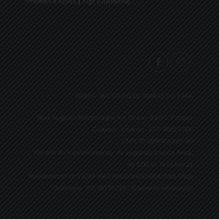
Projetos e Ações
|
Sigo (Ouvidoria)
ITERPA - INSTITUTO DE TERRAS DO PARÁ
Rod. Augusto Montenegro, km 09 s/n- Bairro: Parque
Guajará - Icoaraci - CEP: 66821-000
CNPJ: 05.089495/0001-90
Horário de Funcionamento: de segunda a sexta-feira,
de 8:00 às 14:00 horas
Atendimento: (91) 3284-9900 /9902/9903/9904/9905/9906
Ouvidoria: (91) 98116-7281 (Somente whatsApp)