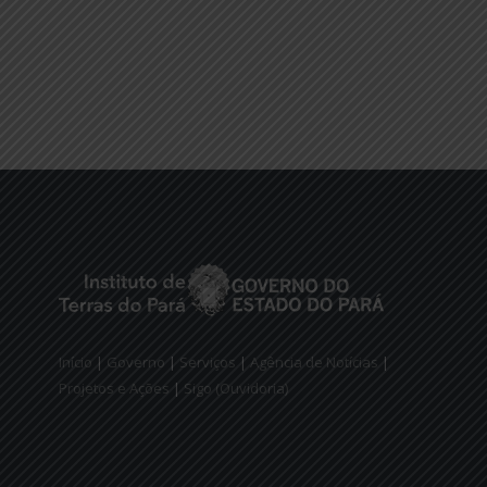
Início
|
Governo
|
Serviços
|
Agência de Notícias
|
Projetos e Ações
|
Sigo (Ouvidoria)