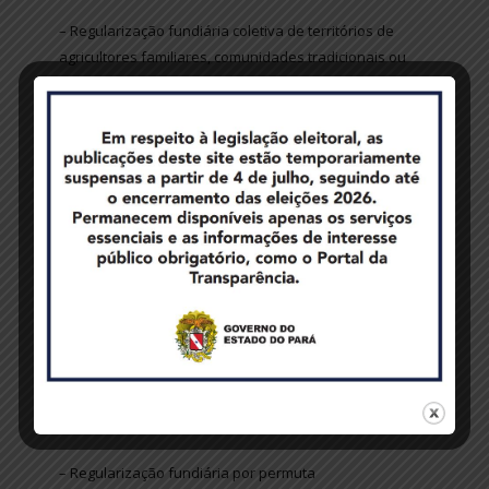
– Regularização fundiária coletiva de territórios de
agricultores familiares, comunidades tradicionais ou
remanescentes de quilombolas;
– Certidão de títulos expedidos com a localização
georreferenciada
– Informação sobre a confirmação da expedição de
títulos
– Informação sobre a jurisdição de áreas (públicas ou
privadas; do Estado ou da União)
– Pagamento de laudêmio
– Resgate de títulos de aforamentos expedido pelo
Estado do Pará
– Regularização fundiária por permuta