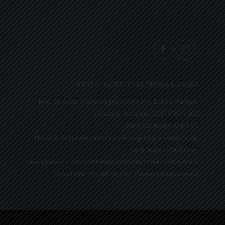
ITERPA - INSTITUTO DE TERRAS DO PARÁ
Rod. Augusto Montenegro, km 09 s/n- Bairro: Parque
Guajará - Icoaraci - CEP: 66821-000
CNPJ: 05.089495/0001-90
Horário de Funcionamento: de segunda a sexta-feira,
de 8:00 às 14:00 horas
Atendimento: (91) 3284-9900 /9902/9903/9904/9905/9906
Ouvidoria: (91) 98116-7281 (Somente whatsApp)