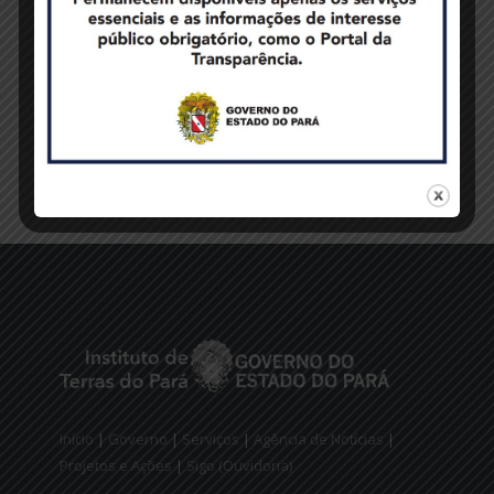
READ MORE
Início
|
Governo
|
Serviços
|
Agência de Notícias
|
Projetos e Ações
|
Sigo (Ouvidoria)