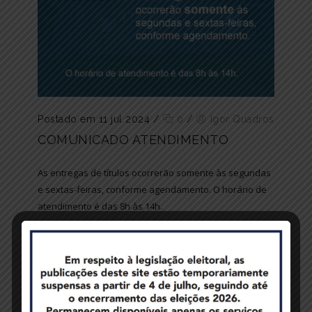
Postado em 11 jul 2024
/
0
/
Igor Quadros
COMUNICADO ATENDIMENTO
As entregas de títulos ocorrerão somente às segundas
e sextas-feiras, conforme agendamento. O horário de
atendimento é das 8h às 14h.
atendimento
,
comunicado
,
entregadetitulos
,
entregas
,
horario
,
titulo
,
titulos
Avisos
,
Notícias