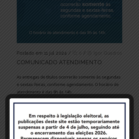
Postado em 11 jul 2024
/
0
/
Igor Quadros
COMUNICADO ATENDIMENTO
As entregas de títulos ocorrerão somente às segundas
e sextas-feiras, conforme agendamento. O horário de
atendimento é das 8h às 14h.
atendimento
,
comunicado
,
entregadetitulos
,
entregas
,
horario
,
titulo
,
titulos
Avisos
,
Notícias