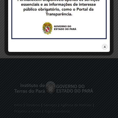
READ MORE
Início
|
Governo
|
Serviços
|
Agência de Notícias
|
Projetos e Ações
|
Sigo (Ouvidoria)