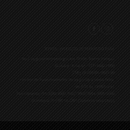
ITERPA - INSTITUTO DE TERRAS DO PARÁ
Rod. Augusto Montenegro, km 09 s/n- Bairro: Parque
Guajará - Icoaraci - CEP: 66821-000
CNPJ: 05.089495/0001-90
Horário de Funcionamento: de segunda a sexta-feira,
de 8:00 às 14:00 horas
Atendimento: (91) 3284-9900 /9902/9903/9904/9905/9906
Ouvidoria: (91) 98116-7281 (Somente whatsApp)