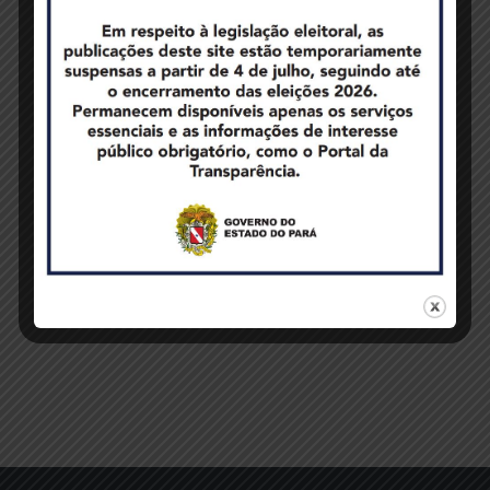
Metropolitana de Belém, para a entrega de 504 títulos
de regularização fundiária de lotes urbanos em
parceria do Governo do Estado do Pará e a Prefeitura
de Benevides. Confira o...
benevídes
,
entrega
,
títulos
Geral
,
Notícias
READ MORE