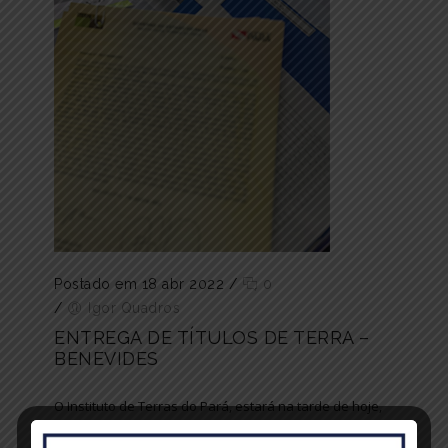
Postado em 18 abr 2022
/
0
/
Igor Quadros
ENTREGA DE TÍTULOS DE TERRA –
BENEVIDES
O Instituto de Terras do Pará, estará na tarde de hoje,
18 de abril, no município de Benevides, Região