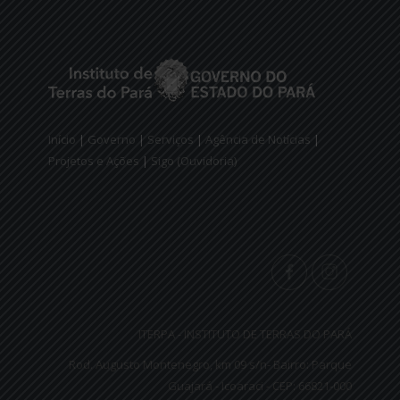
Início
|
Governo
|
Serviços
|
Agência de Notícias
|
Projetos e Ações
|
Sigo (Ouvidoria)
ITERPA - INSTITUTO DE TERRAS DO PARÁ
Rod. Augusto Montenegro, km 09 s/n- Bairro: Parque
Guajará - Icoaraci - CEP: 66821-000