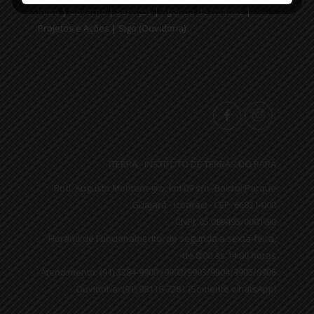
Início
|
Governo
|
Serviços
|
Agência de Notícias
|
Projetos e Ações
|
Sigo (Ouvidoria)
ITERPA - INSTITUTO DE TERRAS DO PARÁ
Rod. Augusto Montenegro, km 09 s/n- Bairro: Parque
Guajará - Icoaraci - CEP: 66821-000
CNPJ: 05.089495/0001-90
Horário de Funcionamento: de segunda a sexta-feira,
de 8:00 às 14:00 horas
Atendimento: (91) 3284-9900 /9902/9903/9904/9905/9906
Ouvidoria: (91) 98116-7281 (Somente whatsApp)