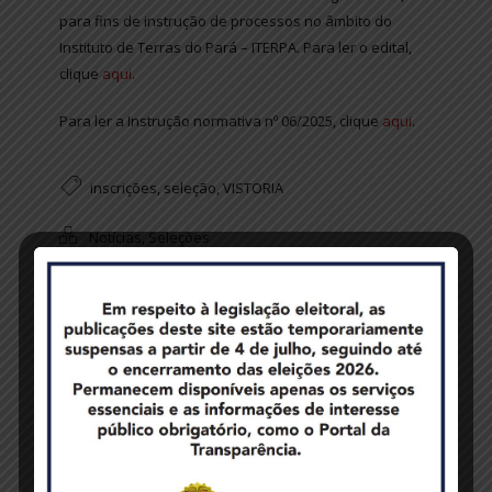
para fins de instrução de processos no âmbito do
Instituto de Terras do Pará – ITERPA. Para ler o edital,
clique
aqui
.
Para ler a Instrução normativa nº 06/2025, clique
aqui
.
inscrições
,
seleção
,
VISTORIA
Notícias
,
Seleções
Give a Reply