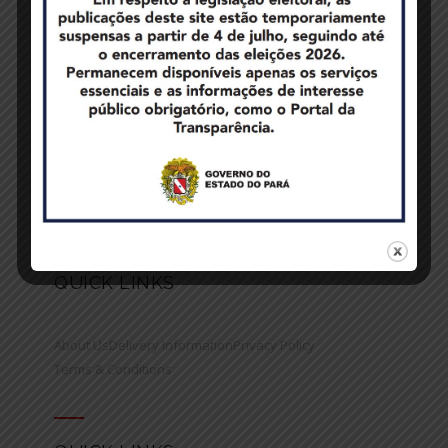
QUICK LINKS
About Us
Delivery Information
Privacy Policy
Terms & Conditions