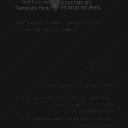
Início
|
Governo
|
Serviços
|
Agência de Notícias
|
Projetos e Ações
|
Sigo (Ouvidoria)
ITERPA - INSTITUTO DE TERRAS DO PARÁ
Rod. Augusto Montenegro, km 09 s/n- Bairro: Parque
Guajará - Icoaraci - CEP: 66821-000
CNPJ: 05.089495/0001-90
Horário de Funcionamento: de segunda a sexta-feira,
de 8:00 às 14:00 horas