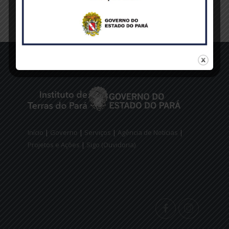
Início
|
Governo
|
Serviços
|
Agência de Notícias
|
Projetos e Ações
|
Sigo (Ouvidoria)